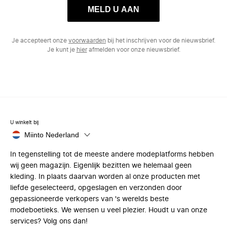
MELD U AAN
Je accepteert onze
voorwaarden
bij het inschrijven voor de nieuwsbrief.
Je kunt je
hier
afmelden voor onze nieuwsbrief.
U winkelt bij
Miinto Nederland
In tegenstelling tot de meeste andere modeplatforms hebben
wij geen magazijn. Eigenlijk bezitten we helemaal geen
kleding. In plaats daarvan worden al onze producten met
liefde geselecteerd, opgeslagen en verzonden door
gepassioneerde verkopers van 's werelds beste
modeboetieks. We wensen u veel plezier. Houdt u van onze
services? Volg ons dan!