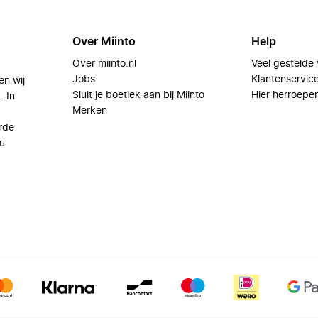
Over Miinto
Help
Over miinto.nl
Veel gestelde
Jobs
Klantenservic
en wij
Sluit je boetiek aan bij Miinto
Hier herroepe
. In
Merken
rde
u