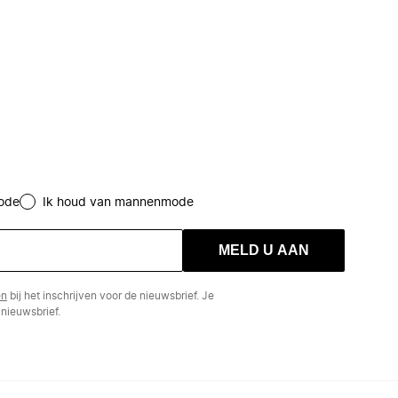
ode
Ik houd van mannenmode
MELD U AAN
en
bij het inschrijven voor de nieuwsbrief. Je
nieuwsbrief.