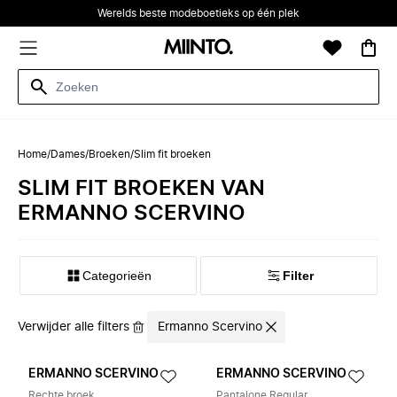
Werelds beste modeboetieks op één plek
Home
/
Dames
/
Broeken
/
Slim fit broeken
SLIM FIT BROEKEN VAN
ERMANNO SCERVINO
Categorieën
Filter
Verwijder alle filters
Ermanno Scervino
ERMANNO SCERVINO
ERMANNO SCERVINO
Rechte broek
Pantalone Regular