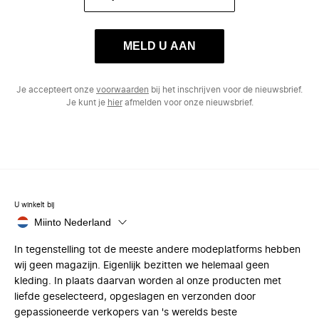
MELD U AAN
Je accepteert onze
voorwaarden
bij het inschrijven voor de nieuwsbrief.
Je kunt je
hier
afmelden voor onze nieuwsbrief.
U winkelt bij
Miinto Nederland
In tegenstelling tot de meeste andere modeplatforms hebben
wij geen magazijn. Eigenlijk bezitten we helemaal geen
kleding. In plaats daarvan worden al onze producten met
liefde geselecteerd, opgeslagen en verzonden door
gepassioneerde verkopers van 's werelds beste