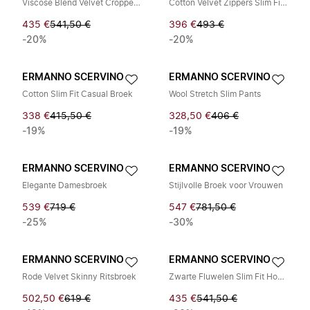
Viscose Blend Velvet Cropped Pants
Cotton Velvet Zippers Slim Fit Pants
435 €
541,50 €
396 €
493 €
-20%
-20%
ERMANNO SCERVINO
ERMANNO SCERVINO
Cotton Slim Fit Casual Broek
Wool Stretch Slim Pants
338 €
415,50 €
328,50 €
406 €
-19%
-19%
ERMANNO SCERVINO
ERMANNO SCERVINO
Elegante Damesbroek
Stijlvolle Broek voor Vrouwen
539 €
719 €
547 €
781,50 €
-25%
-30%
ERMANNO SCERVINO
ERMANNO SCERVINO
Rode Velvet Skinny Ritsbroek
Zwarte Fluwelen Slim Fit Hoge Taille Broek
502,50 €
619 €
435 €
541,50 €