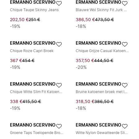
ERMANNO SCERVINO
ERMANNO SCERVINO
Chique Taupe Skinny Jeans
Blauwe Wol Skinny Fit Jurk Broek
202,50 €
251 €
386,50 €
473,50 €
-19%
-18%
ERMANNO SCERVINO
ERMANNO SCERVINO
Chique Roze Capri Broek
Chique Grijze Casual Katoenen Broek
367 €
454 €
357,50 €
444,50 €
-19%
-20%
ERMANNO SCERVINO
ERMANNO SCERVINO
Chique Witte Slim Fit Katoenen Broek
Bruine katoenen broek met lage taille en slim fit
338 €
415,50 €
318,50 €
386,50 €
-19%
-18%
ERMANNO SCERVINO
ERMANNO SCERVINO
Groene Taps Toelopende Broek met Veterdetail
Witte Nylon Gewatteerde Slim Fit Cargobroek