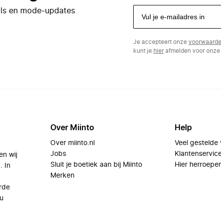
eals en mode-updates
Je accepteert onze
voorwaard
kunt je
hier
afmelden voor onze 
Over Miinto
Help
Over miinto.nl
Veel gestelde
Jobs
Klantenservic
en wij
Sluit je boetiek aan bij Miinto
Hier herroepe
. In
Merken
rde
u