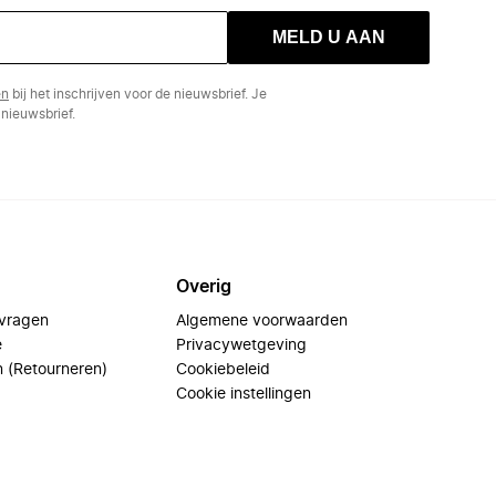
MELD U AAN
en
bij het inschrijven voor de nieuwsbrief. Je
nieuwsbrief.
Overig
 vragen
Algemene voorwaarden
e
Privacywetgeving
n (Retourneren)
Cookiebeleid
Cookie instellingen