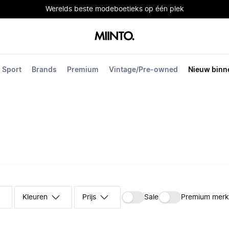
Werelds beste modeboetieks op één plek
Sport
Brands
Premium
Vintage/Pre-owned
Nieuw binn
Kleuren
Prijs
Sale
Premium mer