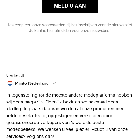
MELD U AAN
Je accepteert onze
voorwaarden
bij het inschrijven voor de nieuwsbrief.
Je kunt je
hier
afmelden voor onze nieuwsbrief.
U winkelt bij
Miinto Nederland
In tegenstelling tot de meeste andere modeplatforms hebben
wij geen magazijn. Eigenlijk bezitten we helemaal geen
kleding. In plaats daarvan worden al onze producten met
liefde geselecteerd, opgeslagen en verzonden door
gepassioneerde verkopers van 's werelds beste
modeboetieks. We wensen u veel plezier. Houdt u van onze
services? Volg ons dan!