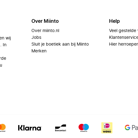
Over Miinto
Help
Over miinto.nl
Veel gestelde
Jobs
Klantenservic
en wij
Sluit je boetiek aan bij Miinto
Hier herroepe
. In
Merken
rde
u