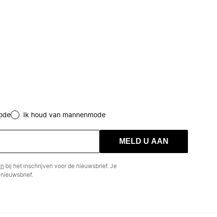
ode
Ik houd van mannenmode
MELD U AAN
en
bij het inschrijven voor de nieuwsbrief. Je
nieuwsbrief.