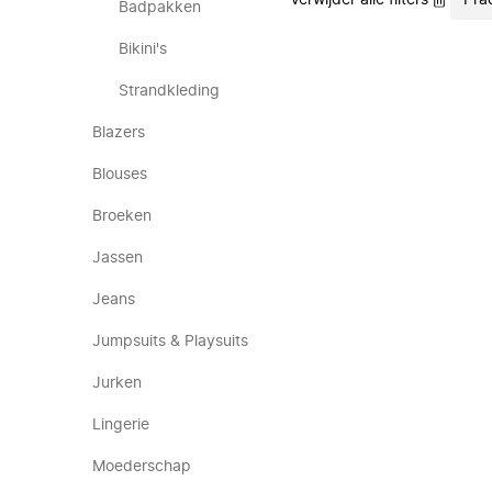
Verwijder alle filters
Pra
Badpakken
Bikini's
Strandkleding
Blazers
Blouses
Broeken
Jassen
Jeans
Jumpsuits & Playsuits
Jurken
Lingerie
Moederschap