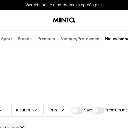
Werelds beste modeboetieks op één plek
Sport
Brands
Premium
Vintage/Pre-owned
Nieuw binn
Kleuren
Prijs
Sale
Premium me