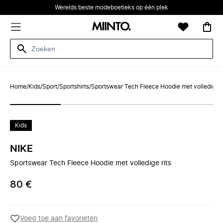
Werelds beste modeboetieks op één plek
Home
/
Kids
/
Sport
/
Sportshirts
/
Sportswear Tech Fleece Hoodie met volledige r
Kids
NIKE
Sportswear Tech Fleece Hoodie met volledige rits
80 €
Voeg toe aan favorieten