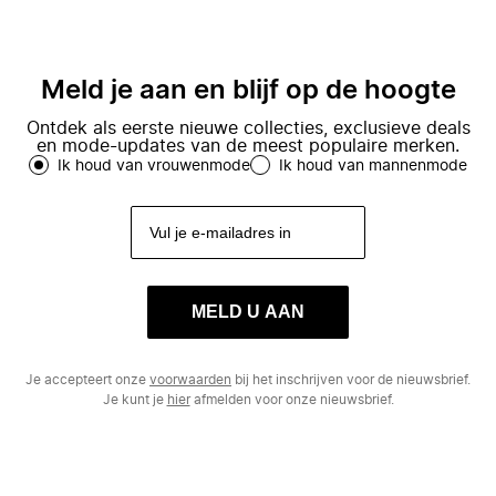
Meld je aan en blijf op de hoogte
Ontdek als eerste nieuwe collecties, exclusieve deals
en mode-updates van de meest populaire merken.
Ik houd van vrouwenmode
Ik houd van mannenmode
MELD U AAN
Je accepteert onze
voorwaarden
bij het inschrijven voor de nieuwsbrief.
Je kunt je
hier
afmelden voor onze nieuwsbrief.