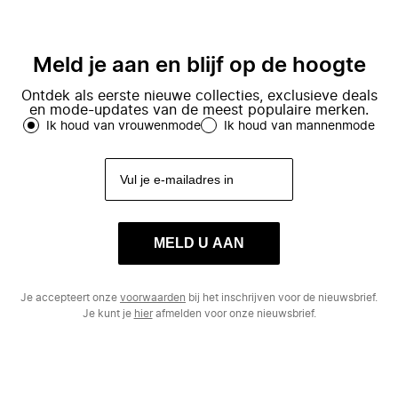
Meld je aan en blijf op de hoogte
Ontdek als eerste nieuwe collecties, exclusieve deals
en mode-updates van de meest populaire merken.
Ik houd van vrouwenmode
Ik houd van mannenmode
MELD U AAN
Je accepteert onze
voorwaarden
bij het inschrijven voor de nieuwsbrief.
Je kunt je
hier
afmelden voor onze nieuwsbrief.