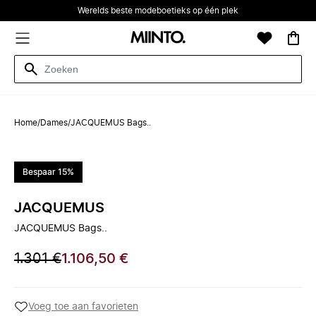
Werelds beste modeboetieks op één plek
Home
/
Dames
/
JACQUEMUS Bags..
Bespaar 15%
JACQUEMUS
JACQUEMUS Bags..
1.301 €
1.106,50 €
Voeg toe aan favorieten