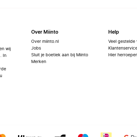
Over Miinto
Help
Over miinto.nl
Veel gestelde
Jobs
Klantenservic
en wij
Sluit je boetiek aan bij Miinto
Hier herroepe
. In
Merken
rde
u