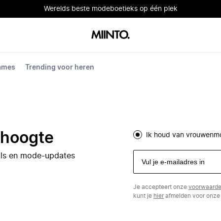
Werelds beste modeboetieks op één plek
dames
Trending voor heren
e hoogte
Ik houd van vrouwenm
eals en mode-updates
Je accepteert onze
voorwaard
kunt je
hier
afmelden voor onze 