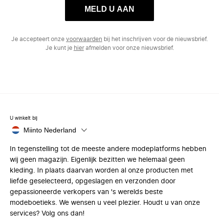
MELD U AAN
Je accepteert onze
voorwaarden
bij het inschrijven voor de nieuwsbrief.
Je kunt je
hier
afmelden voor onze nieuwsbrief.
U winkelt bij
Miinto Nederland
In tegenstelling tot de meeste andere modeplatforms hebben
wij geen magazijn. Eigenlijk bezitten we helemaal geen
kleding. In plaats daarvan worden al onze producten met
liefde geselecteerd, opgeslagen en verzonden door
gepassioneerde verkopers van 's werelds beste
modeboetieks. We wensen u veel plezier. Houdt u van onze
services? Volg ons dan!