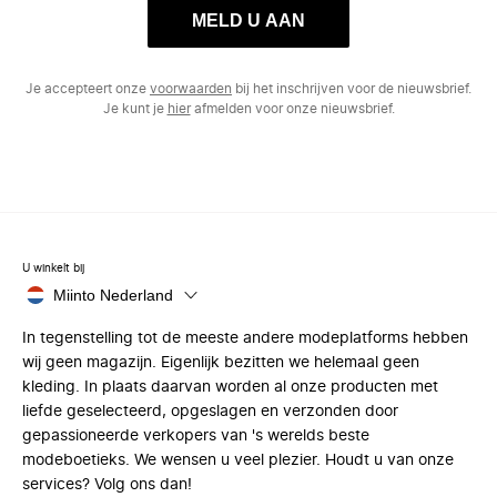
MELD U AAN
Je accepteert onze
voorwaarden
bij het inschrijven voor de nieuwsbrief.
Je kunt je
hier
afmelden voor onze nieuwsbrief.
U winkelt bij
Miinto Nederland
In tegenstelling tot de meeste andere modeplatforms hebben
wij geen magazijn. Eigenlijk bezitten we helemaal geen
kleding. In plaats daarvan worden al onze producten met
liefde geselecteerd, opgeslagen en verzonden door
gepassioneerde verkopers van 's werelds beste
modeboetieks. We wensen u veel plezier. Houdt u van onze
services? Volg ons dan!