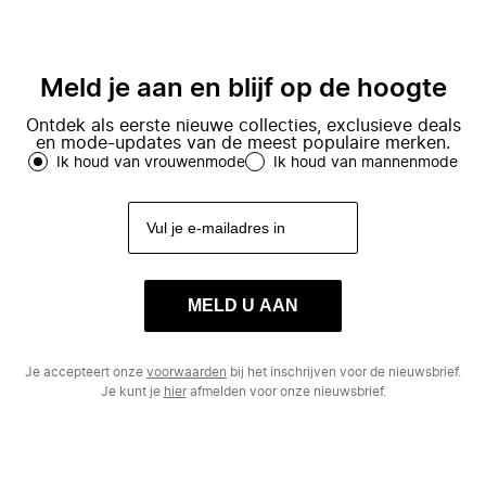
Meld je aan en blijf op de hoogte
Ontdek als eerste nieuwe collecties, exclusieve deals
en mode-updates van de meest populaire merken.
Ik houd van vrouwenmode
Ik houd van mannenmode
MELD U AAN
Je accepteert onze
voorwaarden
bij het inschrijven voor de nieuwsbrief.
Je kunt je
hier
afmelden voor onze nieuwsbrief.