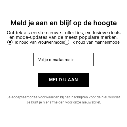
Meld je aan en blijf op de hoogte
Ontdek als eerste nieuwe collecties, exclusieve deals
en mode-updates van de meest populaire merken.
Ik houd van vrouwenmode
Ik houd van mannenmode
MELD U AAN
Je accepteert onze
voorwaarden
bij het inschrijven voor de nieuwsbrief.
Je kunt je
hier
afmelden voor onze nieuwsbrief.