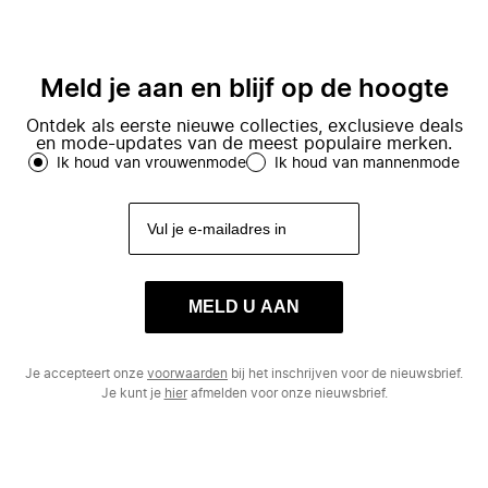
Meld je aan en blijf op de hoogte
Ontdek als eerste nieuwe collecties, exclusieve deals
en mode-updates van de meest populaire merken.
Ik houd van vrouwenmode
Ik houd van mannenmode
MELD U AAN
Je accepteert onze
voorwaarden
bij het inschrijven voor de nieuwsbrief.
Je kunt je
hier
afmelden voor onze nieuwsbrief.