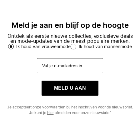
Meld je aan en blijf op de hoogte
Ontdek als eerste nieuwe collecties, exclusieve deals
en mode-updates van de meest populaire merken.
Ik houd van vrouwenmode
Ik houd van mannenmode
MELD U AAN
Je accepteert onze
voorwaarden
bij het inschrijven voor de nieuwsbrief.
Je kunt je
hier
afmelden voor onze nieuwsbrief.