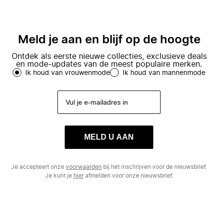
Meld je aan en blijf op de hoogte
Ontdek als eerste nieuwe collecties, exclusieve deals
en mode-updates van de meest populaire merken.
Ik houd van vrouwenmode
Ik houd van mannenmode
MELD U AAN
Je accepteert onze
voorwaarden
bij het inschrijven voor de nieuwsbrief.
Je kunt je
hier
afmelden voor onze nieuwsbrief.