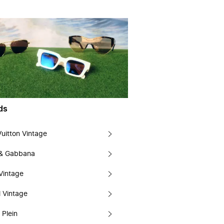
ds
Vuitton Vintage
 & Gabbana
Vintage
 Vintage
 Plein