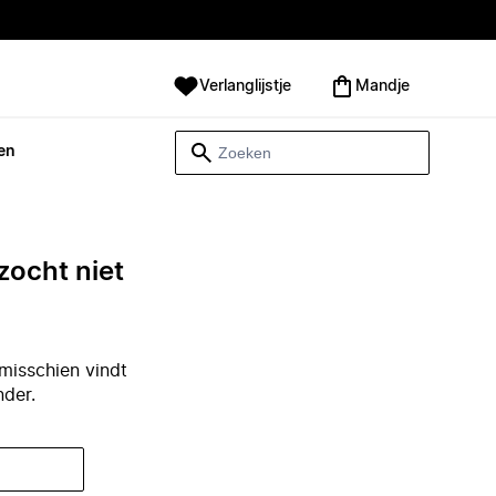
Verlanglijstje
Mandje
en
zocht niet
misschien vindt
nder.