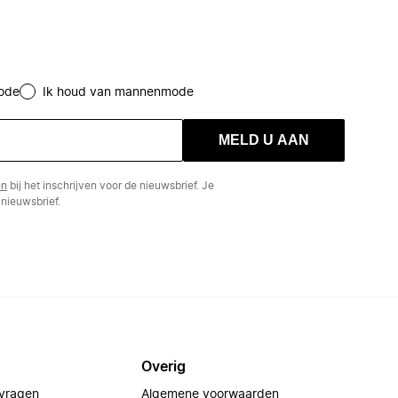
ode
Ik houd van mannenmode
MELD U AAN
en
bij het inschrijven voor de nieuwsbrief. Je
nieuwsbrief.
Overig
 vragen
Algemene voorwaarden