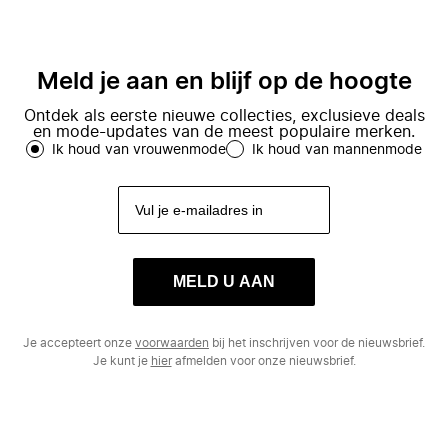
Meld je aan en blijf op de hoogte
Ontdek als eerste nieuwe collecties, exclusieve deals
en mode-updates van de meest populaire merken.
Ik houd van vrouwenmode
Ik houd van mannenmode
MELD U AAN
Je accepteert onze
voorwaarden
bij het inschrijven voor de nieuwsbrief.
Je kunt je
hier
afmelden voor onze nieuwsbrief.