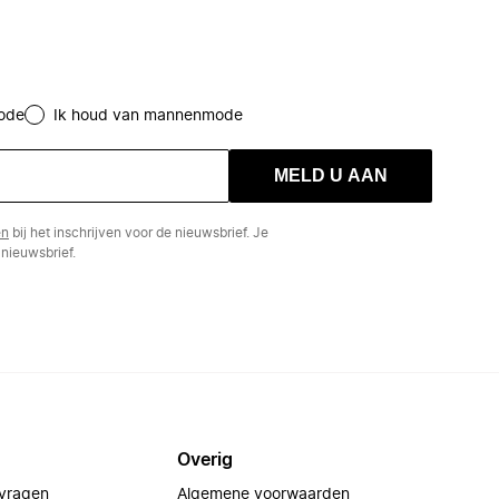
ode
Ik houd van mannenmode
MELD U AAN
en
bij het inschrijven voor de nieuwsbrief. Je
nieuwsbrief.
Overig
 vragen
Algemene voorwaarden