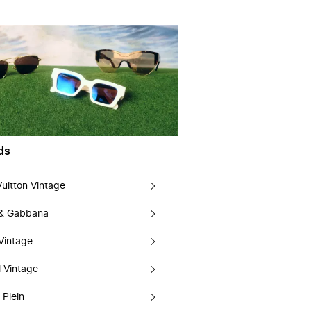
ds
Vuitton Vintage
 & Gabbana
Vintage
 Vintage
 Plein