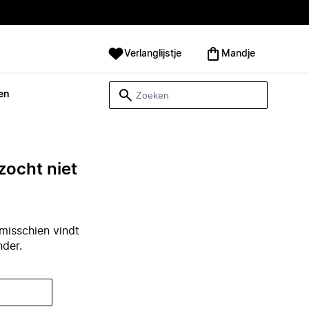
Verlanglijstje
Mandje
en
zocht niet
misschien vindt
nder.