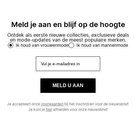
Meld je aan en blijf op de hoogte
Ontdek als eerste nieuwe collecties, exclusieve deals
en mode-updates van de meest populaire merken.
Ik houd van vrouwenmode
Ik houd van mannenmode
MELD U AAN
Je accepteert onze
voorwaarden
bij het inschrijven voor de nieuwsbrief.
Je kunt je
hier
afmelden voor onze nieuwsbrief.