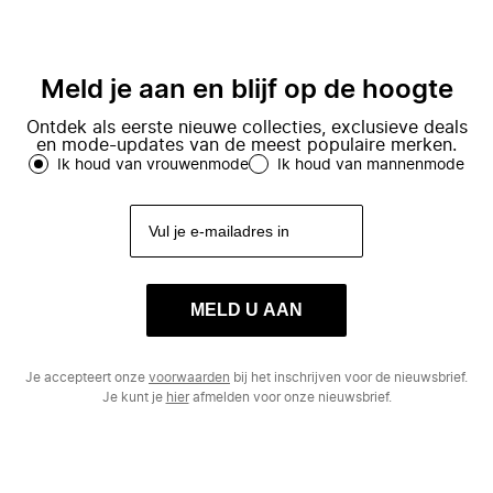
Meld je aan en blijf op de hoogte
Ontdek als eerste nieuwe collecties, exclusieve deals
en mode-updates van de meest populaire merken.
Ik houd van vrouwenmode
Ik houd van mannenmode
MELD U AAN
Je accepteert onze
voorwaarden
bij het inschrijven voor de nieuwsbrief.
Je kunt je
hier
afmelden voor onze nieuwsbrief.