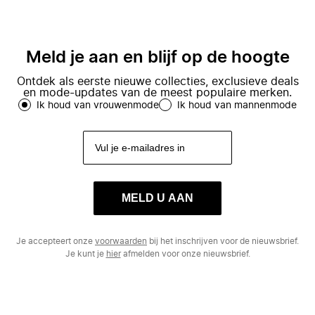
Meld je aan en blijf op de hoogte
Ontdek als eerste nieuwe collecties, exclusieve deals
en mode-updates van de meest populaire merken.
Ik houd van vrouwenmode
Ik houd van mannenmode
MELD U AAN
Je accepteert onze
voorwaarden
bij het inschrijven voor de nieuwsbrief.
Je kunt je
hier
afmelden voor onze nieuwsbrief.