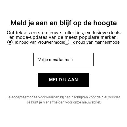
Meld je aan en blijf op de hoogte
Ontdek als eerste nieuwe collecties, exclusieve deals
en mode-updates van de meest populaire merken.
Ik houd van vrouwenmode
Ik houd van mannenmode
MELD U AAN
Je accepteert onze
voorwaarden
bij het inschrijven voor de nieuwsbrief.
Je kunt je
hier
afmelden voor onze nieuwsbrief.