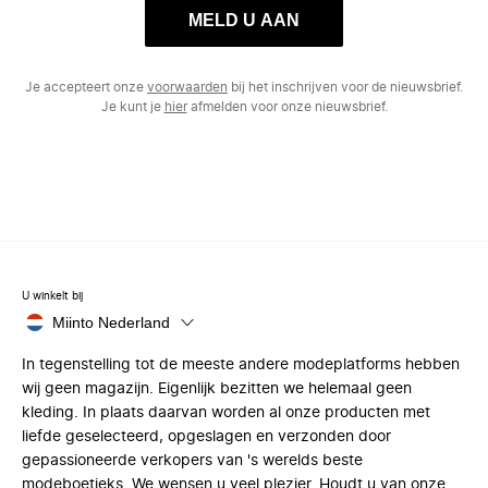
MELD U AAN
Je accepteert onze
voorwaarden
bij het inschrijven voor de nieuwsbrief.
Je kunt je
hier
afmelden voor onze nieuwsbrief.
U winkelt bij
Miinto Nederland
In tegenstelling tot de meeste andere modeplatforms hebben
wij geen magazijn. Eigenlijk bezitten we helemaal geen
kleding. In plaats daarvan worden al onze producten met
liefde geselecteerd, opgeslagen en verzonden door
gepassioneerde verkopers van 's werelds beste
modeboetieks. We wensen u veel plezier. Houdt u van onze