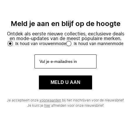
Meld je aan en blijf op de hoogte
Ontdek als eerste nieuwe collecties, exclusieve deals
en mode-updates van de meest populaire merken.
Ik houd van vrouwenmode
Ik houd van mannenmode
MELD U AAN
Je accepteert onze
voorwaarden
bij het inschrijven voor de nieuwsbrief.
Je kunt je
hier
afmelden voor onze nieuwsbrief.