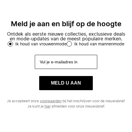
Meld je aan en blijf op de hoogte
Ontdek als eerste nieuwe collecties, exclusieve deals
en mode-updates van de meest populaire merken.
Ik houd van vrouwenmode
Ik houd van mannenmode
MELD U AAN
Je accepteert onze
voorwaarden
bij het inschrijven voor de nieuwsbrief.
Je kunt je
hier
afmelden voor onze nieuwsbrief.