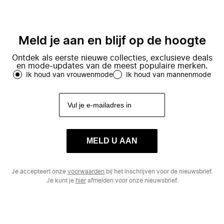
Meld je aan en blijf op de hoogte
Ontdek als eerste nieuwe collecties, exclusieve deals
en mode-updates van de meest populaire merken.
Ik houd van vrouwenmode
Ik houd van mannenmode
MELD U AAN
Je accepteert onze
voorwaarden
bij het inschrijven voor de nieuwsbrief.
Je kunt je
hier
afmelden voor onze nieuwsbrief.