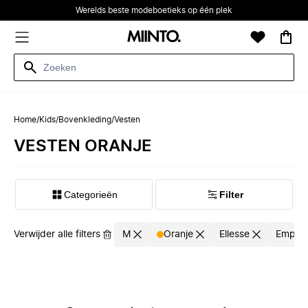
Werelds beste modeboetieks op één plek
Home
/
Kids
/
Bovenkleding
/
Vesten
VESTEN ORANJE
Categorieën
Filter
Verwijder alle filters
M
Oranje
Ellesse
Empori